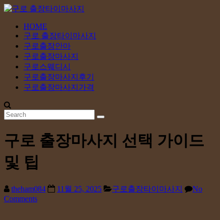
Skip
to
content
HOME
구
구로 출장타이마사지
로
구로출장안마
출
구로출장마사지
장
구로스웨디시
구로출장마사지후기
타
구로출장마사지가격
이
마
사
지
구로 출장마사지 선택 가이드
24
및 팁
시
간
365
theham084
11월 25, 2025
구로출장타이마사지
No
일
Comments