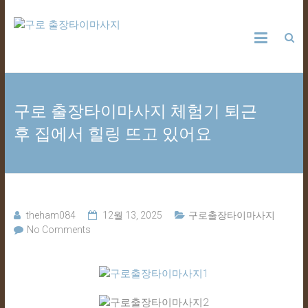
Skip
구
to
content
로
출
구로 출장타이마사지 체험기 퇴근
장
후 집에서 힐링 뜨고 있어요
타
이
마
theham084
12월 13, 2025
구로출장타이마사지
No Comments
사
지