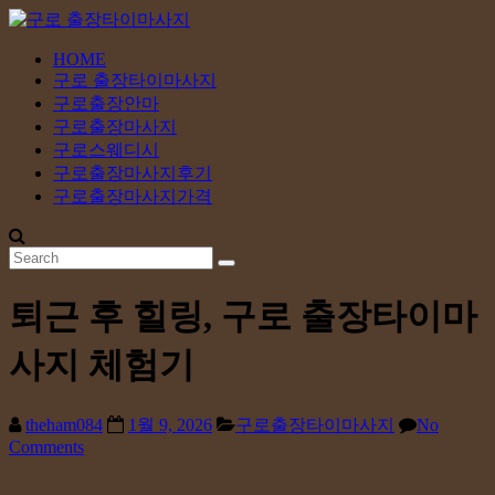
Skip
to
content
HOME
구
구로 출장타이마사지
로
구로출장안마
출
구로출장마사지
장
구로스웨디시
구로출장마사지후기
타
구로출장마사지가격
이
마
사
지
퇴근 후 힐링, 구로 출장타이마
24
사지 체험기
시
간
365
theham084
1월 9, 2026
구로출장타이마사지
No
일
Comments